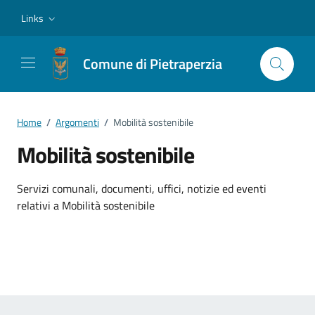
Vai ai contenuti
Vai al footer
Links
Comune di Pietraperzia
Home
/
Argomenti
/
Mobilità sostenibile
Mobilità sostenibile
Dettagli dell'argomento
Servizi comunali, documenti, uffici, notizie ed eventi
relativi a Mobilità sostenibile