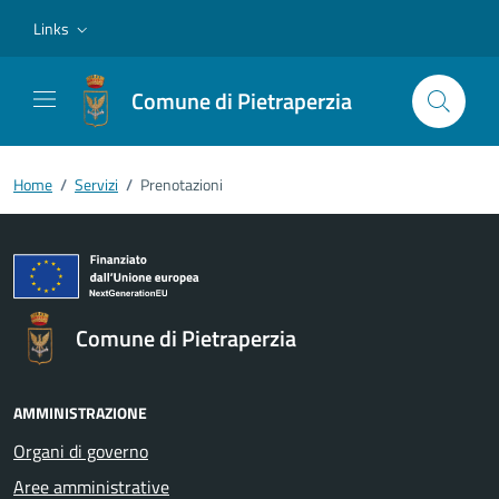
Vai ai contenuti
Vai al footer
Links
Comune di Pietraperzia
Home
/
Servizi
/
Prenotazioni
Comune di Pietraperzia
AMMINISTRAZIONE
Organi di governo
Aree amministrative