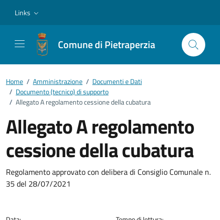
Vai ai contenuti
Vai al footer
Links
Comune di Pietraperzia
Home
/
Amministrazione
/
Documenti e Dati
/
Documento (tecnico) di supporto
/
Allegato A regolamento cessione della cubatura
Allegato A regolamento
cessione della cubatura
Dettagli del documento
Regolamento approvato con delibera di Consiglio Comunale n.
35 del 28/07/2021
Data:
Tempo di lettura: