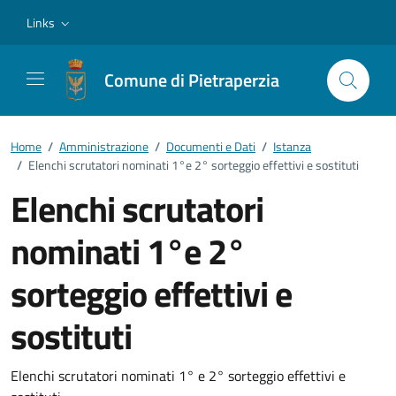
Vai ai contenuti
Vai al footer
Links
Comune di Pietraperzia
Home
/
Amministrazione
/
Documenti e Dati
/
Istanza
/
Elenchi scrutatori nominati 1°e 2° sorteggio effettivi e sostituti
Elenchi scrutatori
nominati 1°e 2°
sorteggio effettivi e
sostituti
Dettagli del documento
Elenchi scrutatori nominati 1° e 2° sorteggio effettivi e