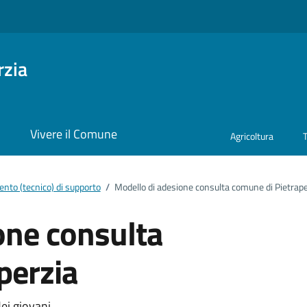
rzia
i
Vivere il Comune
Agricoltura
nto (tecnico) di supporto
/
Modello di adesione consulta comune di Pietrape
one consulta
perzia
ei giovani.