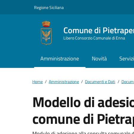
Vai ai contenuti
Vai al footer
Regione Siciliana
Comune di Pietrape
Libero Consorzio Comunale di Enna
Amministrazione
Novità
Serviz
Home
/
Amministrazione
/
Documenti e Dati
/
Docume
Modello di adesi
comune di Pietra
Modulo di adesione alla consulta comunale d