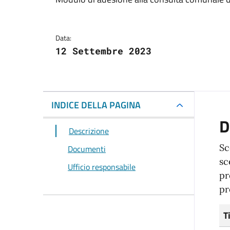
Dettagli del docum
Data:
12 Settembre 2023
INDICE DELLA PAGINA
D
Descrizione
Sc
Documenti
sc
Ufficio responsabile
pr
pr
T