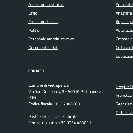
Aree amministrative
Ambiente
Uffici
Anagrafe e
Enti e fondazioni
Appalti pu
Politici
Autorizzaz
Personale amministrativo
Catasto e
Documenti e Dati
Cultura e
Educazion
CONTATTI
Comune di Pietraperzia
Leggi le 
Via San Domenico, 5 - 94016 Pietraperzia
Prenotaz
(EN)
Codice fiscale: 00107080863
Segnalazi
Richiesta
Posta Elettronica Certificata
Centralino unico: +39 0934 403011