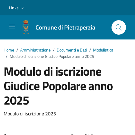
Vai ai contenuti
Vai al footer
Links
Comune di Pietraperzia
Home
/
Amministrazione
/
Documenti e Dati
/
Modulistica
/
Modulo di iscrizione Giudice Popolare anno 2025
Modulo di iscrizione
Giudice Popolare anno
2025
Dettagli del documento
Modulo di iscrizione 2025