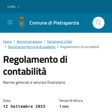
Vai ai contenuti
Vai al footer
Links
Comune di Pietraperzia
Home
/
Amministrazione
/
Documenti e Dati
/
Documento (tecnico) di supporto
/
Regolamento di contabilità
Regolamento di
contabilità
Dettagli del documento
Norme generali e servizio finanziario
Data:
Tempo di lettura:
1 min
12 Settembre 2023