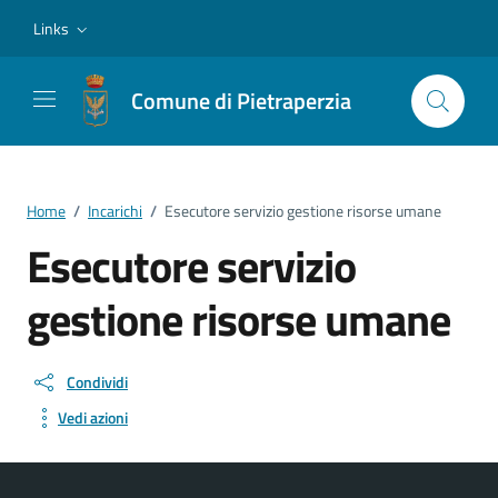
Vai ai contenuti
Vai al footer
Links
Comune di Pietraperzia
Home
/
Incarichi
/
Esecutore servizio gestione risorse umane
Esecutore servizio
gestione risorse umane
Condividi
Vedi azioni