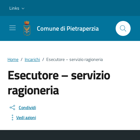
Vai ai contenuti
Vai al footer
Links
Comune di Pietraperzia
Home
/
Incarichi
/
Esecutore – servizio ragioneria
Esecutore – servizio
ragioneria
Condividi
Vedi azioni