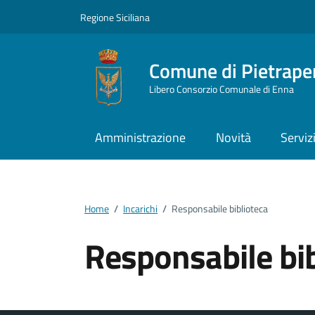
Vai ai contenuti
Vai al footer
Regione Siciliana
Comune di Pietrape
Libero Consorzio Comunale di Enna
Amministrazione
Novità
Serviz
Home
/
Incarichi
/
Responsabile biblioteca
Responsabile bib