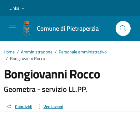
Vai ai contenuti
Vai al footer
Links
Comune di Pietraperzia
Home
/
Amministrazione
/
Personale amministrativo
/
Bongiovanni Rocco
Bongiovanni Rocco
Dettagli della persona
Geometra - servizio LL.PP.
Condividi
Vedi azioni