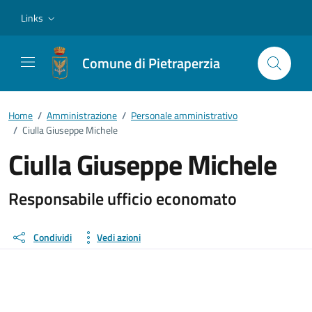
Vai ai contenuti
Vai al footer
Links
Comune di Pietraperzia
Home
/
Amministrazione
/
Personale amministrativo
/
Ciulla Giuseppe Michele
Ciulla Giuseppe Michele
Dettagli della persona
Responsabile ufficio economato
Condividi
Vedi azioni