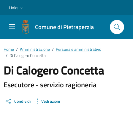
Vai ai contenuti
Vai al footer
Links
Comune di Pietraperzia
Home
/
Amministrazione
/
Personale amministrativo
/
Di Calogero Concetta
Di Calogero Concetta
Dettagli della persona
Esecutore - servizio ragioneria
Condividi
Vedi azioni