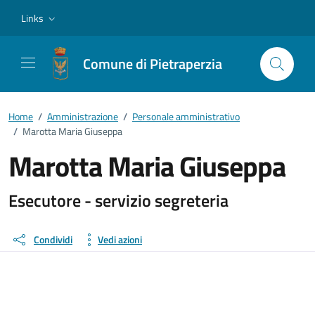
Vai ai contenuti
Vai al footer
Links
Comune di Pietraperzia
Home
/
Amministrazione
/
Personale amministrativo
/
Marotta Maria Giuseppa
Marotta Maria Giuseppa
Dettagli della persona
Esecutore - servizio segreteria
Condividi
Vedi azioni