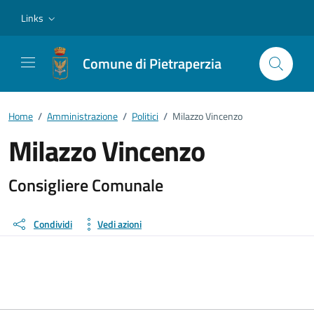
Vai ai contenuti
Vai al footer
Links
Comune di Pietraperzia
Home
/
Amministrazione
/
Politici
/
Milazzo Vincenzo
Milazzo Vincenzo
Dettagli della persona
Consigliere Comunale
Condividi
Vedi azioni