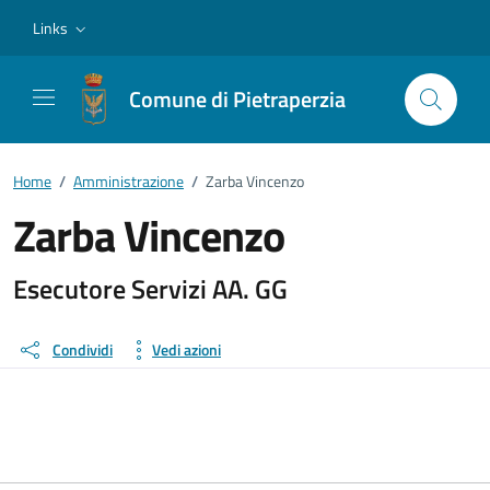
Vai ai contenuti
Vai al footer
Links
Comune di Pietraperzia
Home
/
Amministrazione
/
Zarba Vincenzo
Zarba Vincenzo
Dettagli della persona
Esecutore Servizi AA. GG
Condividi
Vedi azioni