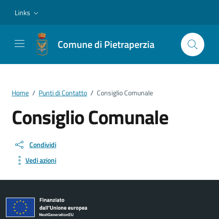
Vai ai contenuti
Vai al footer
Links
Comune di Pietraperzia
Home
/
Punti di Contatto
/
Consiglio Comunale
Consiglio Comunale
Condividi
Vedi azioni