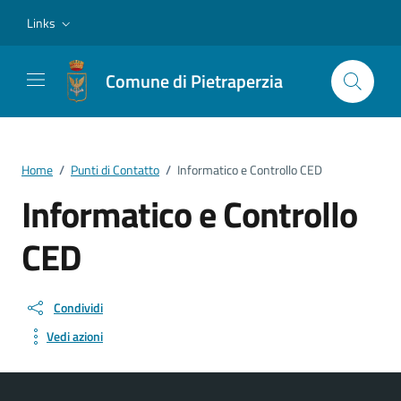
Vai ai contenuti
Vai al footer
Links
Comune di Pietraperzia
Home
/
Punti di Contatto
/
Informatico e Controllo CED
Informatico e Controllo
CED
Condividi
Vedi azioni