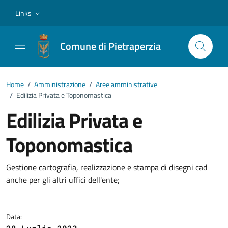
Vai ai contenuti
Vai al footer
Links
Comune di Pietraperzia
Home
/
Amministrazione
/
Aree amministrative
/
Edilizia Privata e Toponomastica
Edilizia Privata e
Toponomastica
Dettagli della notizia
Gestione cartografia, realizzazione e stampa di disegni cad
anche per gli altri uffici dell'ente;
Data: