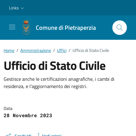
Vai ai contenuti
Vai al footer
Links
Comune di Pietraperzia
Home
/
Amministrazione
/
Uffici
/
Ufficio di Stato Civile
Ufficio di Stato Civile
Dettagli della notizia
Gestisce anche le certificazioni anagrafiche, i cambi di
residenza, e l'aggiornamento dei registri.
Data:
28 Novembre 2023
Condividi
Vedi azioni