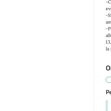
-C
ev
-S
am
-P
al
L’
la
O
P