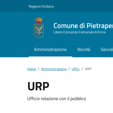
Vai ai contenuti
Vai al footer
Regione Siciliana
Comune di Pietrape
Libero Consorzio Comunale di Enna
Amministrazione
Novità
Serviz
Home
/
Amministrazione
/
Uffici
/
URP
URP
Dettagli della notizi
Ufficio relazione con il pubblico