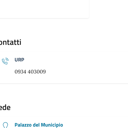
ontatti
URP
0934 403009
ede
Palazzo del Municipio