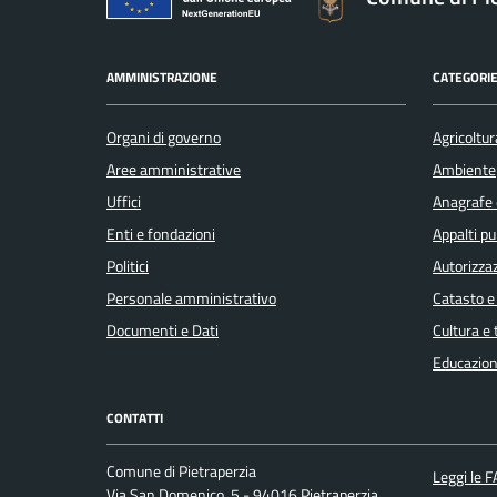
AMMINISTRAZIONE
CATEGORIE
Organi di governo
Agricoltur
Aree amministrative
Ambiente
Uffici
Anagrafe e
Enti e fondazioni
Appalti pu
Politici
Autorizzaz
Personale amministrativo
Catasto e
Documenti e Dati
Cultura e
Educazion
CONTATTI
Comune di Pietraperzia
Leggi le 
Via San Domenico, 5 - 94016 Pietraperzia