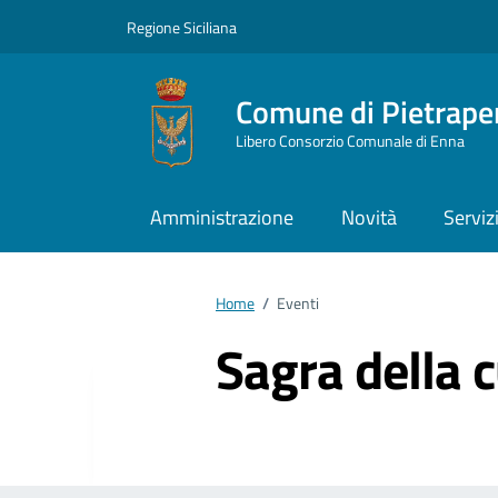
Vai ai contenuti
Vai al footer
Regione Siciliana
Comune di Pietrape
Libero Consorzio Comunale di Enna
Amministrazione
Novità
Serviz
Home
/
Eventi
Sagra della 