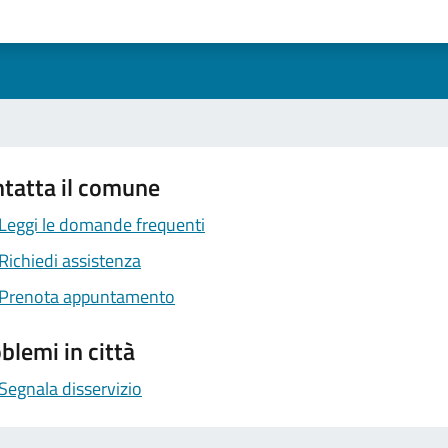
1 stelle su 5
uta 2 stelle su 5
Valuta 3 stelle su 5
Valuta 4 stelle su 5
Valuta 5 stelle su 5
tatta il comune
Leggi le domande frequenti
Richiedi assistenza
Prenota appuntamento
blemi in città
Segnala disservizio