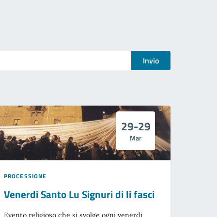
Invio
29-29
Mar
PROCESSIONE
Venerdi Santo Lu Signuri di li fasci
Evento religioso che si svolge ogni venerdi