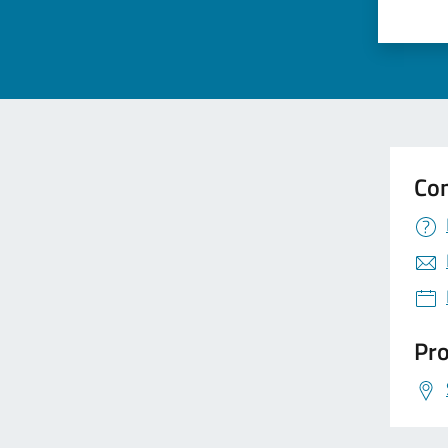
Valuta 
Val
Con
Pro