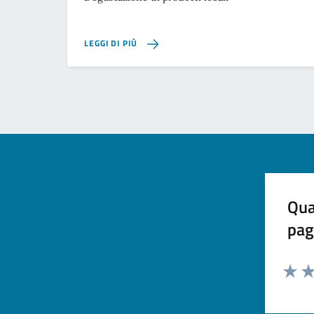
LEGGI DI PIÙ
Qua
pag
Valuta 
Val