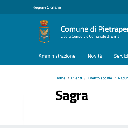
Vai ai contenuti
Vai al footer
Regione Siciliana
Comune di Pietrape
Libero Consorzio Comunale di Enna
Amministrazione
Novità
Serviz
Home
/
Eventi
/
Evento sociale
/
Radun
Sagra