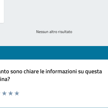
Nessun altro risultato
nto sono chiare le informazioni su questa
ina?
1 stelle su 5
uta 2 stelle su 5
Valuta 3 stelle su 5
Valuta 4 stelle su 5
Valuta 5 stelle su 5