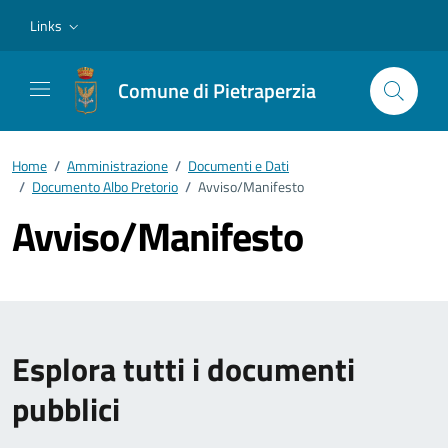
Vai ai contenuti
Vai al footer
Links
Comune di Pietraperzia
Home
/
Amministrazione
/
Documenti e Dati
/
Documento Albo Pretorio
/
Avviso/Manifesto
Avviso/Manifesto
Esplora tutti i documenti
pubblici