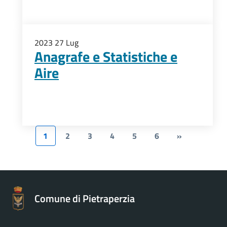
2023
27
Lug
Anagrafe e Statistiche e
Aire
1
2
3
4
5
6
»
Comune di Pietraperzia