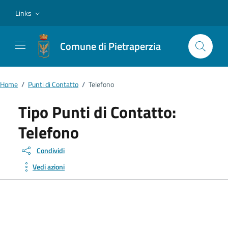
Vai ai contenuti
Vai al footer
Links
Comune di Pietraperzia
Home
/
Punti di Contatto
/
Telefono
Tipo Punti di Contatto:
Telefono
Condividi
Vedi azioni